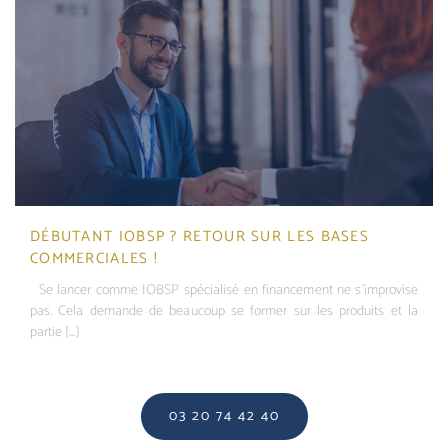
DÉBUTANT IOBSP ? RETOUR SUR LES BASES
COMMERCIALES !
Se lancer comme IOBSP spécialisé en financement ne s’improvise
pas. Cela demande de beaucoup se former sur les produits et la
partie [...]
03 20 74 42 40