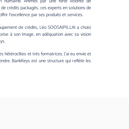
ion humaine. Animés par une forte volonté de
e crédits packagés, ces experts en solutions de
frir l’excellence par ses produits et services.
roupement de crédits, Léo SOOSAIPILLAI a choisi
reprise à son image, en adéquation avec sa vision
eys.
 hétéroclites et très formatrices. J’ai eu envie et
endre. BankKeys est une structure qui reflète les