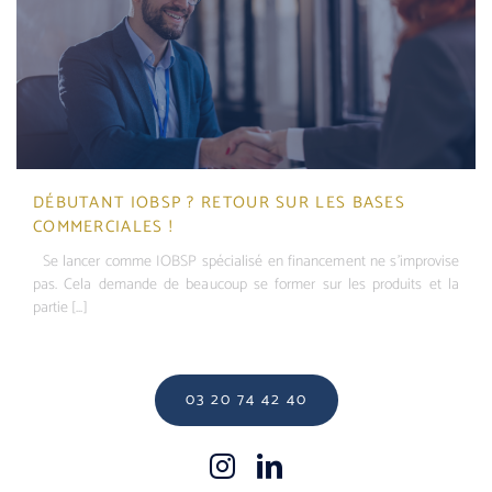
DÉBUTANT IOBSP ? RETOUR SUR LES BASES
COMMERCIALES !
Se lancer comme IOBSP spécialisé en financement ne s’improvise
pas. Cela demande de beaucoup se former sur les produits et la
partie [...]
03 20 74 42 40