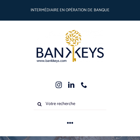
Passer
INTERMÉDIAIRE EN OPÉRATION DE BANQUE
au
contenu
Rechercher:
Toggle
Navigation
Métiers